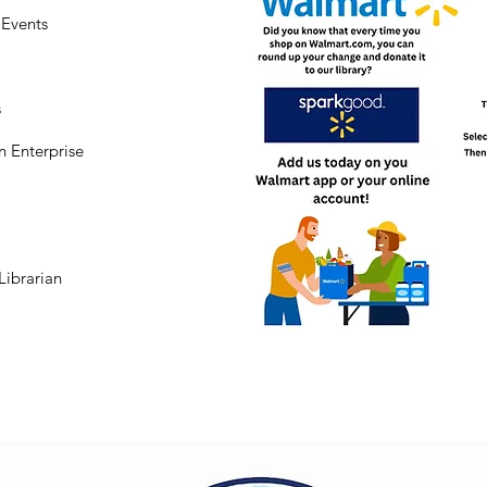
Events
s
n Enterprise
Librarian