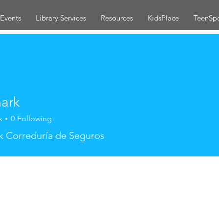
Events
Library Services
Resources
KidsPlace
TeenSp
mark
s
0
Following
k Correduría de Seguros