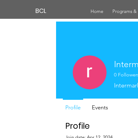
BCL
Home
Programs & 
Inter
0
Follower
Intermar
Profile
Events
Profile
Join date: Apr 12, 2024