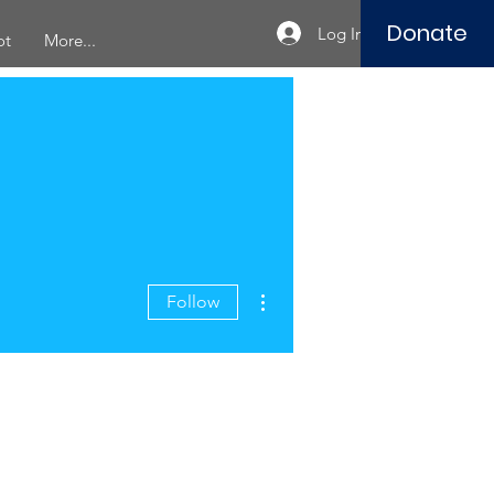
Donate
Log In
ot
More...
More actions
Follow